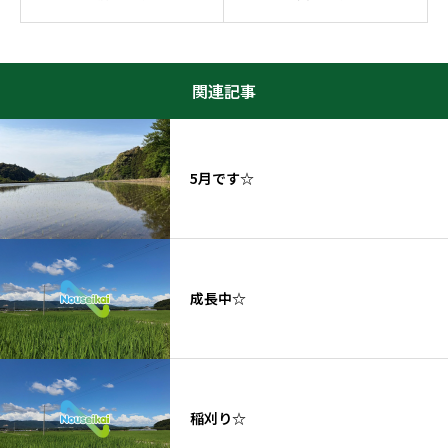
関連記事
5月です☆
成長中☆
稲刈り☆