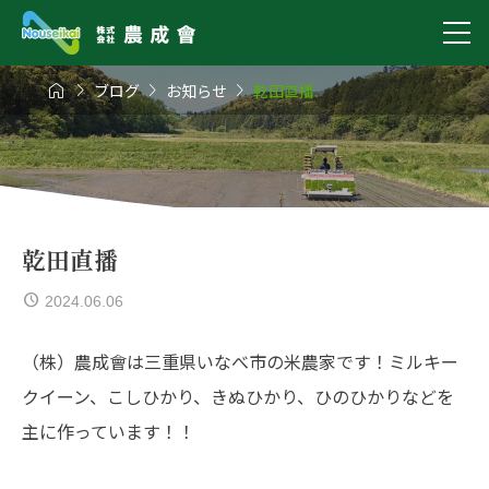




ブログ
お知らせ
乾田直播
乾田直播
2024.06.06
（株）農成會は三重県いなべ市の米農家です！ミルキー
クイーン、こしひかり、きぬひかり、ひのひかりなどを
主に作っています！！