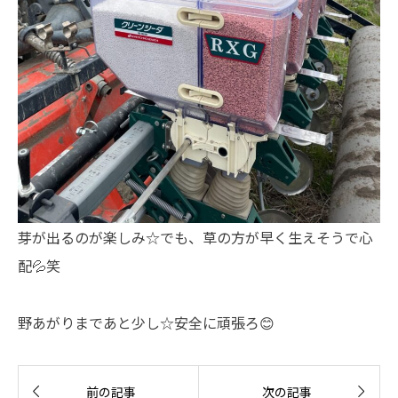
芽が出るのが楽しみ☆でも、草の方が早く生えそうで心
配💦笑
野あがりまであと少し☆安全に頑張ろ😊


前の記事
次の記事