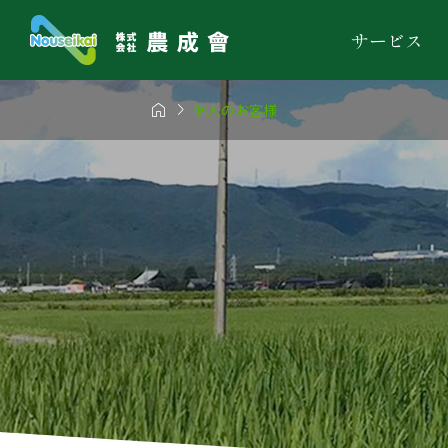
サービス


個人のお客様