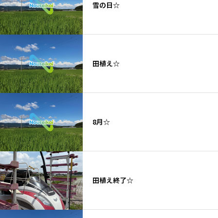
雪の日☆
田植え☆
8月☆
田植え終了☆